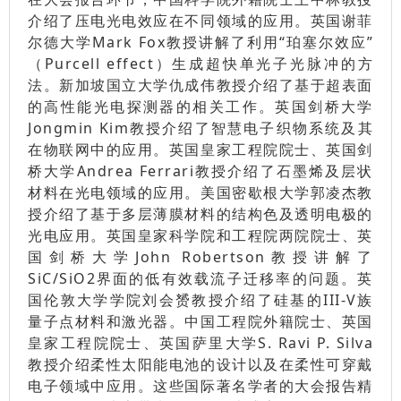
介绍了压电光电效应在不同领域的应用。英国谢菲
尔德大学Mark Fox教授讲解了利用“珀塞尔效应”
（Purcell effect）生成超快单光子光脉冲的方
法。新加坡国立大学仇成伟教授介绍了基于超表面
的高性能光电探测器的相关工作。英国剑桥大学
Jongmin Kim教授介绍了智慧电子织物系统及其
在物联网中的应用。英国皇家工程院院士、英国剑
桥大学Andrea Ferrari教授介绍了石墨烯及层状
材料在光电领域的应用。美国密歇根大学郭凌杰教
授介绍了基于多层薄膜材料的结构色及透明电极的
光电应用。英国皇家科学院和工程院两院院士、英
国剑桥大学John Robertson教授讲解了
SiC/SiO2界面的低有效载流子迁移率的问题。英
国伦敦大学学院刘会赟教授介绍了硅基的III-V族
量子点材料和激光器。中国工程院外籍院士、英国
皇家工程院院士、英国萨里大学S. Ravi P. Silva
教授介绍柔性太阳能电池的设计以及在柔性可穿戴
电子领域中应用。这些国际著名学者的大会报告精