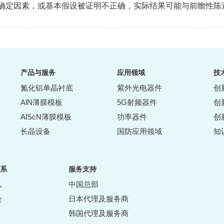
确定因素，或基本假设被证明不正确，实际结果可能与前瞻性陈
产品与服务
应用领域
技
氮化铝单晶衬底
紫外光电器件
创
AlN薄膜模板
5G射频器件
创
AlScN薄膜模板
功率器件
创
长晶设备
国防应用领域
知
系
服务支持
队
中国总部
会
日本代理及服务商
韩国代理及服务商