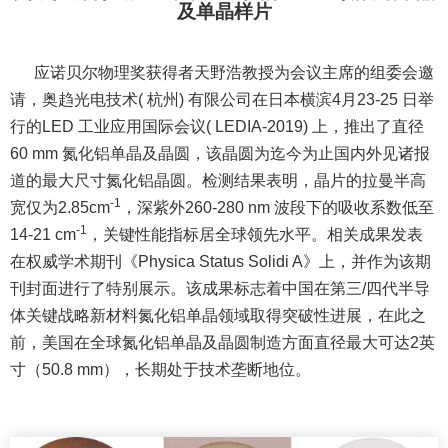
及单晶样片
应诺贝尔物理奖获得者天野浩教授为会议主席的组委会邀
请，奥趋光电技术( 杭州) 有限公司在日本横滨4月23-25 日举
行的LED 工业应用国际会议( LEDIA-2019) 上，推出了直径
60 mm 氮化铝单晶及晶圆，该晶圆为迄今为止国内外见诸报
道的最大尺寸氮化铝晶圆。检测结果表明，晶片的拉曼半高
-1
宽仅为2.85cm
，深紫外260-280 nm 波段下的吸收系数低至
-1
14-21 cm
，关键性能指标居全球领先水平。相关成果发表
在权威学术期刊《Physica Status Solidi A》上，并作为该期
刊封面进行了特别展示。该成果标志着中国在第三/四代半导
体关键战略新材料氮化铝单晶领域取得突破性进展，在此之
前，美国在全球氮化铝单晶及晶圆制造方面直径最大可达2英
寸（50.8 mm），长期处于技术垄断地位。