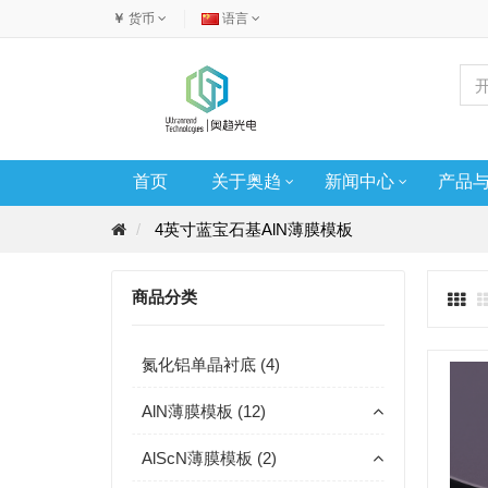
￥
货币
语言
首页
关于奥趋
新闻中心
产品
4英寸蓝宝石基AlN薄膜模板
商品分类
氮化铝单晶衬底 (4)
AlN薄膜模板 (12)
AlScN薄膜模板 (2)