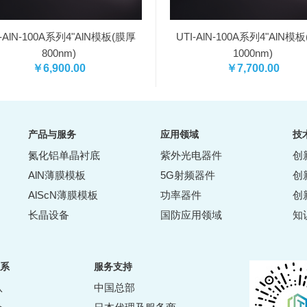
I-AlN-100A系列4"AlN模板(膜厚
UTI-AlN-100A系列4"AlN模
800nm)
1000nm)
￥6,900.00
￥7,700.00
产品与服务
应用领域
技
氮化铝单晶衬底
紫外光电器件
创
AlN薄膜模板
5G射频器件
创
AlScN薄膜模板
功率器件
创
长晶设备
国防应用领域
知
系
服务支持
队
中国总部